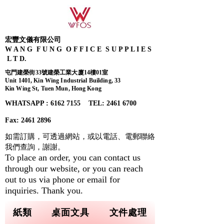
宏豐文儀有限公司
W A N G F U N G O F F I C E S U P P L I E S
L T D.
屯門建榮街33號建榮工業大廈14樓01室
Unit 1401, Kin Wing Industrial Building, 33
Kin Wing St, Tuen Mun, Hong Kong
WHATSAPP : 6162 7155​ TEL: 2461 6700
Fax:
2461 2896
如需訂購，可透過網站，或以電話、電郵聯絡
我們查詢，
謝謝。
To place an order, you can contact us
through our website, or you can reach
out to us via phone or email for
inquiries. Thank you.
紙類
桌面文具
文件處理