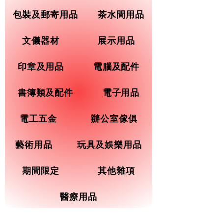
包裝及郵寄用品
茶水間用品
文儀器材
展示用品
印章及用品
電腦及配件
書簿類及配件
電子用品
電工五金
辦公室傢俱
藝術用品
玩具及娛樂用品
期間限定
其他雜項
醫療用品