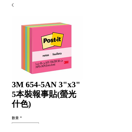
3M 654-5AN 3"x3"
5本裝報事貼(螢光
什色)
數量
*