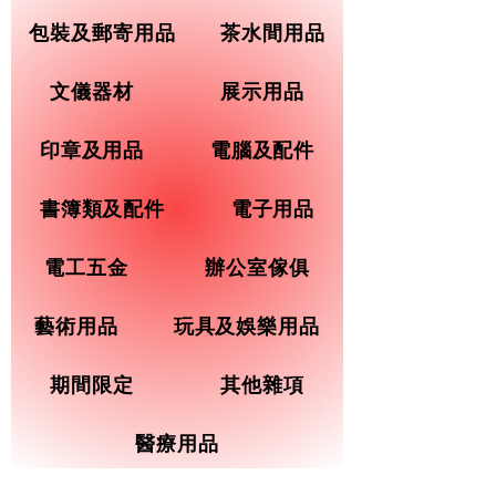
包裝及郵寄用品
茶水間用品
文儀器材
展示用品
印章及用品
電腦及配件
書簿類及配件
電子用品
電工五金
辦公室傢俱
藝術用品
玩具及娛樂用品
期間限定
其他雜項
醫療用品