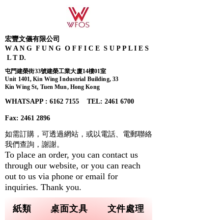
宏豐文儀有限公司
W A N G F U N G O F F I C E S U P P L I E S
L T D.
屯門建榮街33號建榮工業大廈14樓01室
Unit 1401, Kin Wing Industrial Building, 33
Kin Wing St, Tuen Mun, Hong Kong
WHATSAPP : 6162 7155​ TEL: 2461 6700
Fax:
2461 2896
如需訂購，可透過網站，或以電話、電郵聯絡
我們查詢，
謝謝。
To place an order, you can contact us
through our website, or you can reach
out to us via phone or email for
inquiries. Thank you.
紙類
桌面文具
文件處理