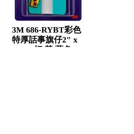
3M 686-RYBT彩色
特厚話事旗仔2" x
1.5" - 紅,黃,藍色
數量
*
新增至購物車
Item Code:
686-RYBT
1 pad/unit