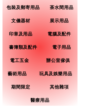
包裝及郵寄用品
茶水間用品
文儀器材
展示用品
印章及用品
電腦及配件
書簿類及配件
電子用品
電工五金
辦公室傢俱
藝術用品
玩具及娛樂用品
期間限定
其他雜項
醫療用品