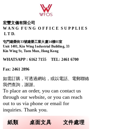
宏豐文儀有限公司
W A N G F U N G O F F I C E S U P P L I E S
L T D.
屯門建榮街33號建榮工業大廈14樓01室
Unit 1401, Kin Wing Industrial Building, 33
Kin Wing St, Tuen Mun, Hong Kong
WHATSAPP : 6162 7155​ TEL: 2461 6700
Fax:
2461 2896
如需訂購，可透過網站，或以電話、電郵聯絡
我們查詢，
謝謝。
To place an order, you can contact us
through our website, or you can reach
out to us via phone or email for
inquiries. Thank you.
紙類
桌面文具
文件處理