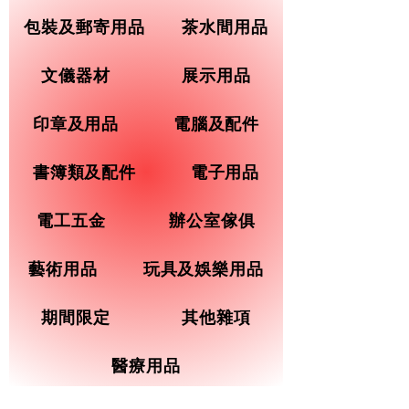
包裝及郵寄用品
茶水間用品
文儀器材
展示用品
印章及用品
電腦及配件
書簿類及配件
電子用品
電工五金
辦公室傢俱
藝術用品
玩具及娛樂用品
期間限定
其他雜項
醫療用品