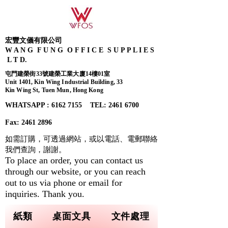
宏豐文儀有限公司
W A N G F U N G O F F I C E S U P P L I E S
L T D.
屯門建榮街33號建榮工業大廈14樓01室
Unit 1401, Kin Wing Industrial Building, 33
Kin Wing St, Tuen Mun, Hong Kong
WHATSAPP : 6162 7155​ TEL: 2461 6700
Fax:
2461 2896
如需訂購，可透過網站，或以電話、電郵聯絡
我們查詢，
謝謝。
To place an order, you can contact us
through our website, or you can reach
out to us via phone or email for
inquiries. Thank you.
紙類
桌面文具
文件處理