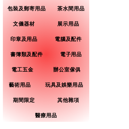
包裝及郵寄用品
茶水間用品
文儀器材
展示用品
印章及用品
電腦及配件
書簿類及配件
電子用品
電工五金
辦公室傢俱
藝術用品
玩具及娛樂用品
期間限定
其他雜項
醫療用品