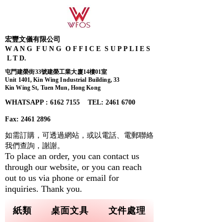
宏豐文儀有限公司
W A N G F U N G O F F I C E S U P P L I E S
L T D.
屯門建榮街33號建榮工業大廈14樓01室
Unit 1401, Kin Wing Industrial Building, 33
Kin Wing St, Tuen Mun, Hong Kong
WHATSAPP : 6162 7155​ TEL: 2461 6700
Fax:
2461 2896
如需訂購，可透過網站，或以電話、電郵聯絡
我們查詢，
謝謝。
To place an order, you can contact us
through our website, or you can reach
out to us via phone or email for
inquiries. Thank you.
紙類
桌面文具
文件處理