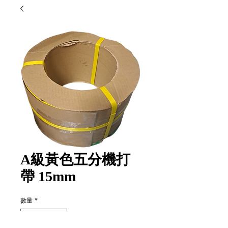
A級黃色五分機打
帶 15mm
數量
*