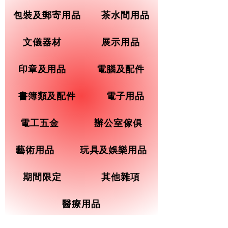
包裝及郵寄用品
茶水間用品
文儀器材
展示用品
印章及用品
電腦及配件
書簿類及配件
電子用品
電工五金
辦公室傢俱
藝術用品
玩具及娛樂用品
期間限定
其他雜項
醫療用品