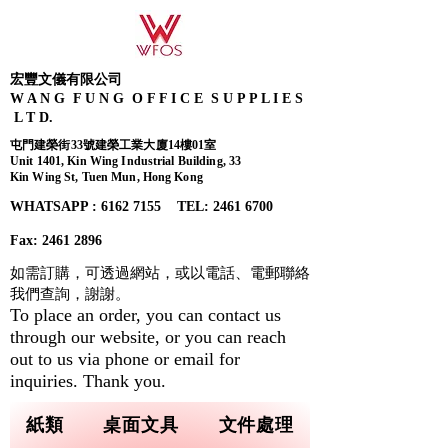
宏豐文儀有限公司
W A N G F U N G O F F I C E S U P P L I E S
L T D.
屯門建榮街33號建榮工業大廈14樓01室
Unit 1401, Kin Wing Industrial Building, 33
Kin Wing St, Tuen Mun, Hong Kong
WHATSAPP : 6162 7155​ TEL: 2461 6700
Fax:
2461 2896
如需訂購，可透過網站，或以電話、電郵聯絡
我們查詢，
謝謝。
To place an order, you can contact us
through our website, or you can reach
out to us via phone or email for
inquiries. Thank you.
紙類
桌面文具
文件處理