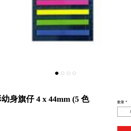
幼身旗仔 4 x 44mm (5 色
數量
*