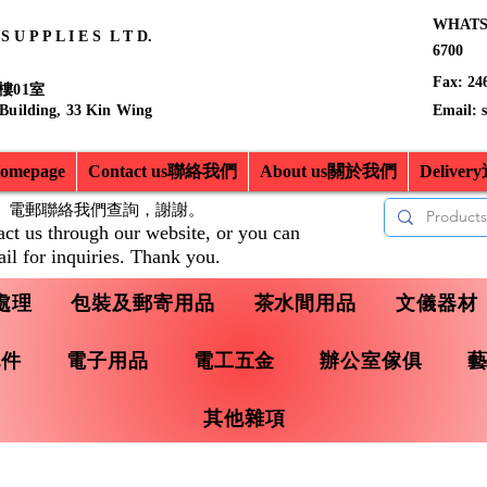
WHATSA
 U P P L I E S L T D.
6700
Fax: 24
樓01室
 Building, 33 Kin Wing
Email:
mepage
Contact us聯絡我們
About us關於我們
Delive
、電郵聯絡我們查詢，
謝謝。
act us through our website, or you can
il for inquiries. Thank you.
處理
包裝及郵寄用品
茶水間用品
文儀器材
配件
電子用品
電工五金
辦公室傢俱
其他雜項