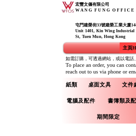
宏豐文儀有限公司
W A N G F U N G O F F I C E S
屯門建榮街33號建榮工業大廈14
Unit 1401, Kin Wing Industrial
St, Tuen Mun, Hong Kong
主頁Ho
如需訂購，可透過網站，或以電話
To place an order, you can cont
reach out to us via phone or ema
紙類
桌面文具
文件
電腦及配件
書簿類及
期間限定