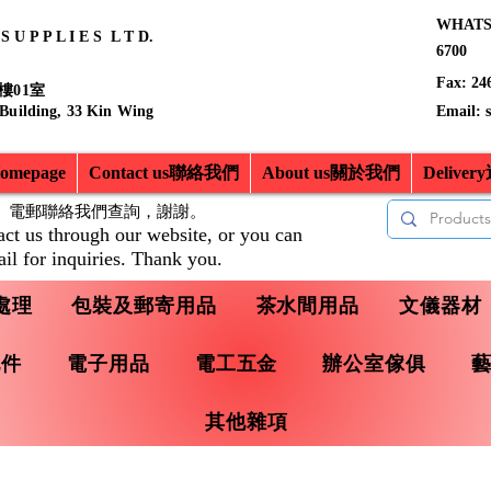
WHATSA
 U P P L I E S L T D.
6700
Fax: 24
樓01室
 Building, 33 Kin Wing
Email:
mepage
Contact us聯絡我們
About us關於我們
Delive
、電郵聯絡我們查詢，
謝謝。
act us through our website, or you can
il for inquiries. Thank you.
處理
包裝及郵寄用品
茶水間用品
文儀器材
配件
電子用品
電工五金
辦公室傢俱
其他雜項