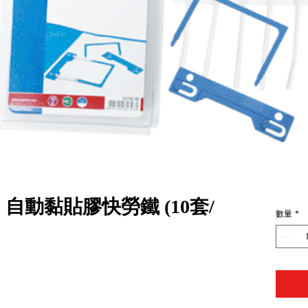
 00 自動黏貼膠快勞鐵 (10套/
數量
*