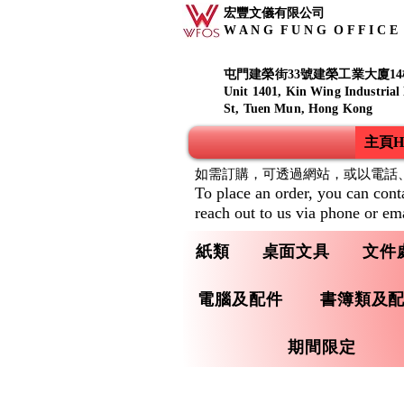
宏豐文儀有限公司
W A N G F U N G O F F I C E S
屯門建榮街33號建榮工業大廈14
Unit 1401, Kin Wing Industrial
St, Tuen Mun, Hong Kong
主頁Ho
如需訂購，可透過網站，或以電話
To place an order, you can cont
reach out to us via phone or ema
紙類
桌面文具
文件
電腦及配件
書簿類及
期間限定