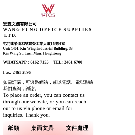
宏豐文儀有限公司
W A N G F U N G O F F I C E S U P P L I E S
L T D.
屯門建榮街33號建榮工業大廈14樓01室
Unit 1401, Kin Wing Industrial Building, 33
Kin Wing St, Tuen Mun, Hong Kong
WHATSAPP : 6162 7155​ TEL: 2461 6700
Fax:
2461 2896
如需訂購，可透過網站，或以電話、電郵聯絡
我們查詢，
謝謝。
To place an order, you can contact us
through our website, or you can reach
out to us via phone or email for
inquiries. Thank you.
紙類
桌面文具
文件處理