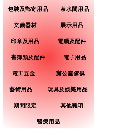
包裝及郵寄用品
茶水間用品
文儀器材
展示用品
印章及用品
電腦及配件
書簿類及配件
電子用品
電工五金
辦公室傢俱
藝術用品
玩具及娛樂用品
期間限定
其他雜項
醫療用品