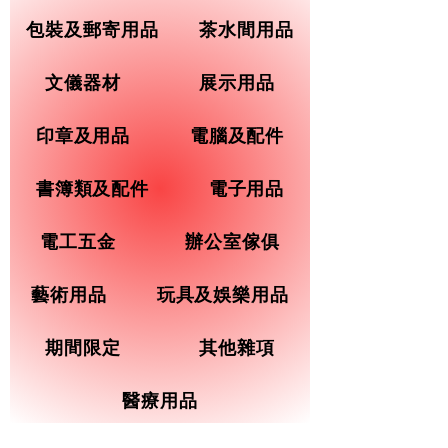
包裝及郵寄用品
茶水間用品
文儀器材
展示用品
印章及用品
電腦及配件
書簿類及配件
電子用品
電工五金
辦公室傢俱
藝術用品
玩具及娛樂用品
期間限定
其他雜項
醫療用品