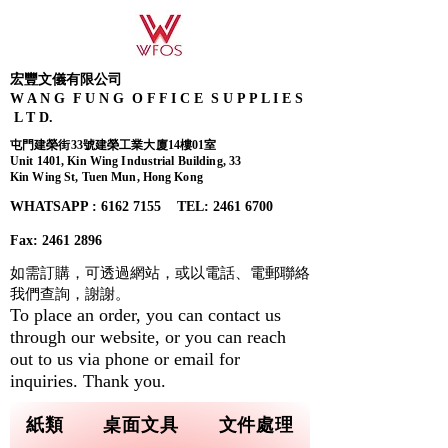
宏豐文儀有限公司
W A N G F U N G O F F I C E S U P P L I E S
L T D.
屯門建榮街33號建榮工業大廈14樓01室
Unit 1401, Kin Wing Industrial Building, 33
Kin Wing St, Tuen Mun, Hong Kong
WHATSAPP : 6162 7155​ TEL: 2461 6700
Fax:
2461 2896
如需訂購，可透過網站，或以電話、電郵聯絡
我們查詢，
謝謝。
To place an order, you can contact us
through our website, or you can reach
out to us via phone or email for
inquiries. Thank you.
紙類
桌面文具
文件處理