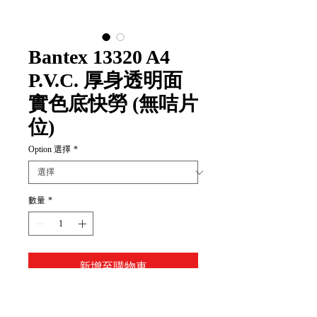
Bantex 13320 A4
P.V.C. 厚身透明面
實色底快勞 (無咭片
位)
Option 選擇
*
數量
*
新增至購物車
Item Code: