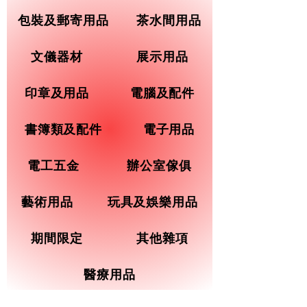
包裝及郵寄用品
茶水間用品
文儀器材
展示用品
印章及用品
電腦及配件
書簿類及配件
電子用品
電工五金
辦公室傢俱
藝術用品
玩具及娛樂用品
期間限定
其他雜項
醫療用品