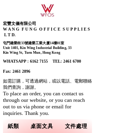
宏豐文儀有限公司
W A N G F U N G O F F I C E S U P P L I E S
L T D.
屯門建榮街33號建榮工業大廈14樓01室
Unit 1401, Kin Wing Industrial Building, 33
Kin Wing St, Tuen Mun, Hong Kong
WHATSAPP : 6162 7155​ TEL: 2461 6700
Fax:
2461 2896
如需訂購，可透過網站，或以電話、電郵聯絡
我們查詢，
謝謝。
To place an order, you can contact us
through our website, or you can reach
out to us via phone or email for
inquiries. Thank you.
紙類
桌面文具
文件處理