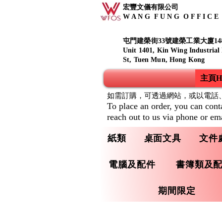
宏豐文儀有限公司
W A N G F U N G O F F I C E S
屯門建榮街33號建榮工業大廈14
Unit 1401, Kin Wing Industrial
St, Tuen Mun, Hong Kong
主頁Ho
如需訂購，可透過網站，或以電話
To place an order, you can cont
reach out to us via phone or ema
紙類
桌面文具
文件
電腦及配件
書簿類及
期間限定