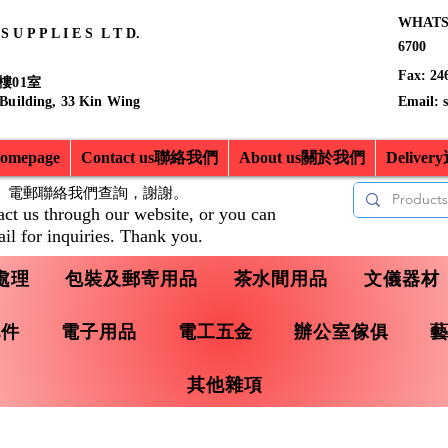
WHATSA
 U P P L I E S L T D.
6700
Fax: 24
樓01室
 Building, 33 Kin Wing
Email:
mepage
Contact us聯絡我們
About us關於我們
Delive
、電郵聯絡我們查詢，
謝謝。
act us through our website, or you can
il for inquiries. Thank you.
處理
包裝及郵寄用品
茶水間用品
文儀器材
配件
電子用品
電工五金
辦公室傢俱
其他雜項