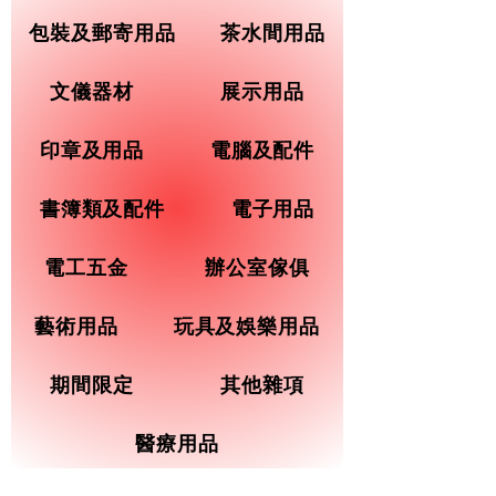
包裝及郵寄用品
茶水間用品
文儀器材
展示用品
印章及用品
電腦及配件
書簿類及配件
電子用品
電工五金
辦公室傢俱
藝術用品
玩具及娛樂用品
期間限定
其他雜項
醫療用品