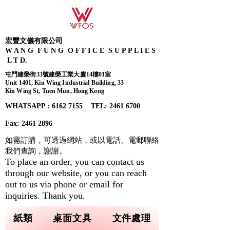
宏豐文儀有限公司
W A N G F U N G O F F I C E S U P P L I E S
L T D.
屯門建榮街33號建榮工業大廈14樓01室
Unit 1401, Kin Wing Industrial Building, 33
Kin Wing St, Tuen Mun, Hong Kong
WHATSAPP : 6162 7155​ TEL: 2461 6700
Fax:
2461 2896
如需訂購，可透過網站，或以電話、電郵聯絡
我們查詢，
謝謝。
To place an order, you can contact us
through our website, or you can reach
out to us via phone or email for
inquiries. Thank you.
紙類
桌面文具
文件處理