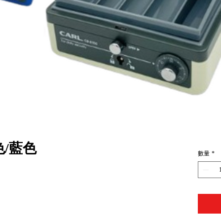
色/藍色
數量
*