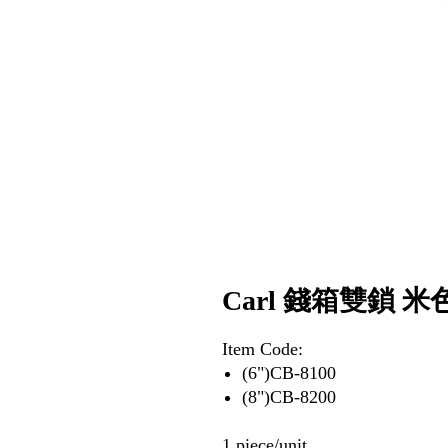
Carl 錢箱雙鎖 米
Item Code:
(6")CB-8100
(8")CB-8200
1 piece/unit