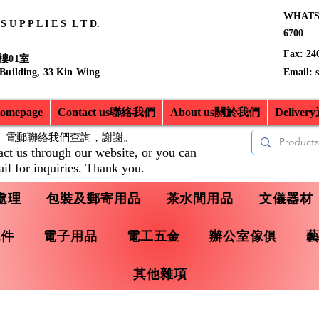
WHATSA
 U P P L I E S L T D.
6700
Fax: 24
樓01室
 Building, 33 Kin Wing
Email:
mepage
Contact us聯絡我們
About us關於我們
Delive
、電郵聯絡我們查詢，
謝謝。
act us through our website, or you can
il for inquiries. Thank you.
處理
包裝及郵寄用品
茶水間用品
文儀器材
配件
電子用品
電工五金
辦公室傢俱
其他雜項