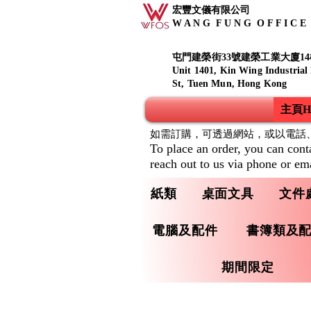
宏豐文儀有限公司
W A N G F U N G O F F I C E S
屯門建榮街33號建榮工業大廈14
Unit 1401, Kin Wing Industrial
St, Tuen Mun, Hong Kong
主頁Ho
如需訂購，可透過網站，或以電話
To place an order, you can cont
reach out to us via phone or ema
紙類
桌面文具
文件
電腦及配件
書簿類及
期間限定