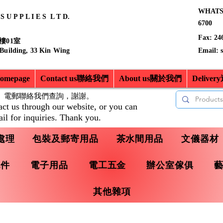
WHATSA
 U P P L I E S L T D.
6700
Fax: 24
樓01室
 Building, 33 Kin Wing
Email:
mepage
Contact us聯絡我們
About us關於我們
Delive
、電郵聯絡我們查詢，
謝謝。
act us through our website, or you can
il for inquiries. Thank you.
處理
包裝及郵寄用品
茶水間用品
文儀器材
配件
電子用品
電工五金
辦公室傢俱
其他雜項