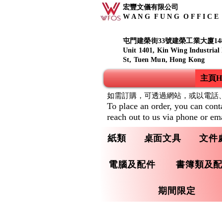
宏豐文儀有限公司
W A N G F U N G O F F I C E S
屯門建榮街33號建榮工業大廈14
Unit 1401, Kin Wing Industrial
St, Tuen Mun, Hong Kong
主頁Ho
如需訂購，可透過網站，或以電話
To place an order, you can cont
reach out to us via phone or ema
紙類
桌面文具
文件
電腦及配件
書簿類及
期間限定