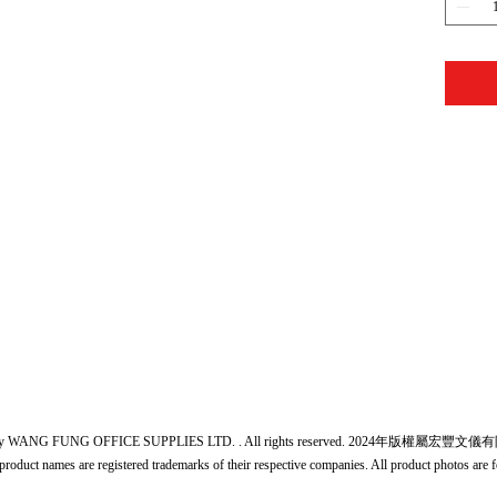
24 by WANG FUNG OFFICE SUPPLIES LTD. . All rights reserved. 2024年版權屬
product names are registered trademarks of their respective companies. All product photos are f