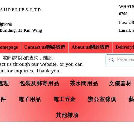
WHATSA
 U P P L I E S L T D.
6700
Fax: 24
樓01室
 Building, 33 Kin Wing
Email:
mepage
Contact us聯絡我們
About us關於我們
Delive
、電郵聯絡我們查詢，
謝謝。
act us through our website, or you can
il for inquiries. Thank you.
處理
包裝及郵寄用品
茶水間用品
文儀器材
配件
電子用品
電工五金
辦公室傢俱
其他雜項