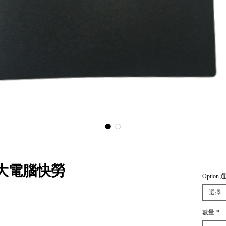
12 大電腦快勞
Option 
選擇
數量
*