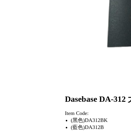
Dasebase DA-3
Item Code:
(黑色)DA312BK
(藍色)DA312B