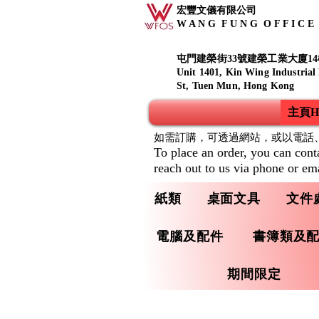
宏豐文儀有限公司
W A N G F U N G O F F I C E S
屯門建榮街33號建榮工業大廈14
Unit 1401, Kin Wing Industrial
St, Tuen Mun, Hong Kong
主頁Ho
如需訂購，可透過網站，或以電話
To place an order, you can cont
reach out to us via phone or ema
紙類
桌面文具
文件
電腦及配件
書簿類及
期間限定