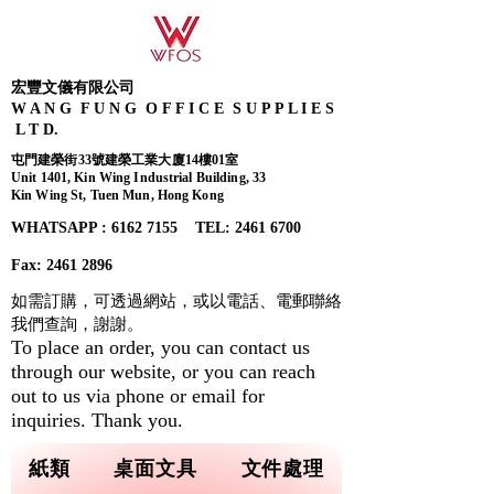
宏豐文儀有限公司
W A N G F U N G O F F I C E S U P P L I E S
L T D.
屯門建榮街33號建榮工業大廈14樓01室
Unit 1401, Kin Wing Industrial Building, 33
Kin Wing St, Tuen Mun, Hong Kong
WHATSAPP : 6162 7155​ TEL: 2461 6700
Fax:
2461 2896
如需訂購，可透過網站，或以電話、電郵聯絡
我們查詢，
謝謝。
To place an order, you can contact us
through our website, or you can reach
out to us via phone or email for
inquiries. Thank you.
紙類
桌面文具
文件處理