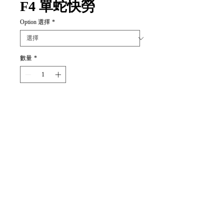
F4 單蛇快勞
Option 選擇
*
數量
*
新增至購物車
Item Code:
(黑色)NC-712
(藍色)NC-712-BL
(灰色)NC-712-G
(綠色)NC-712-GN
(黃色)NC-712-Y
(紅色)NC-712-R