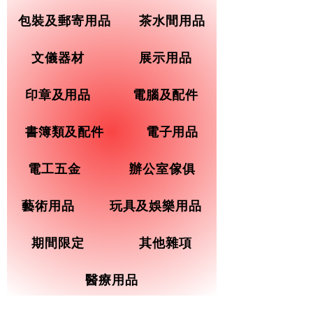
包裝及郵寄用品
茶水間用品
文儀器材
展示用品
印章及用品
電腦及配件
書簿類及配件
電子用品
電工五金
辦公室傢俱
藝術用品
玩具及娛樂用品
期間限定
其他雜項
醫療用品