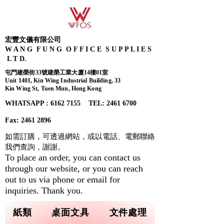
宏豐文儀有限公司
W A N G F U N G O F F I C E S U P P L I E S
L T D.
屯門建榮街33號建榮工業大廈14樓01室
Unit 1401, Kin Wing Industrial Building, 33
Kin Wing St, Tuen Mun, Hong Kong
WHATSAPP : 6162 7155​ TEL: 2461 6700
Fax:
2461 2896
如需訂購，可透過網站，或以電話、電郵聯絡
我們查詢，
謝謝。
To place an order, you can contact us
through our website, or you can reach
out to us via phone or email for
inquiries. Thank you.
紙類
桌面文具
文件處理