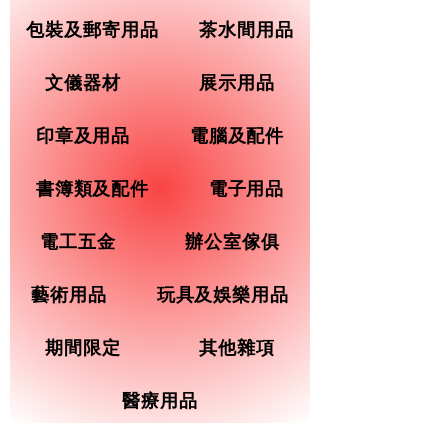
包裝及郵寄用品
茶水間用品
文儀器材
展示用品
印章及用品
電腦及配件
書簿類及配件
電子用品
電工五金
辦公室傢俱
藝術用品
玩具及娛樂用品
期間限定
其他雜項
醫療用品