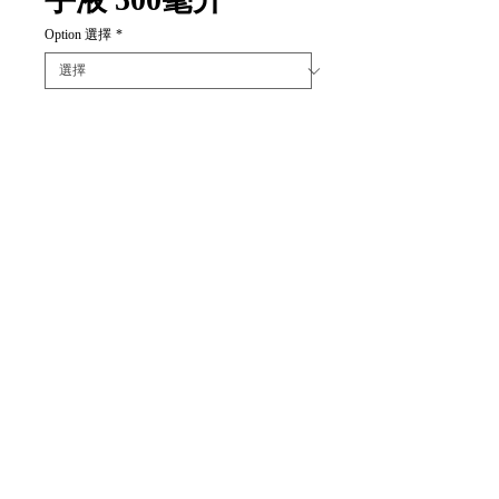
Option 選擇
*
數量
*
新增至購物車
Item Code:
(泵裝)DHWB-500
(保充裝)DHWR-500
1 piece/unit
1 枝/單位