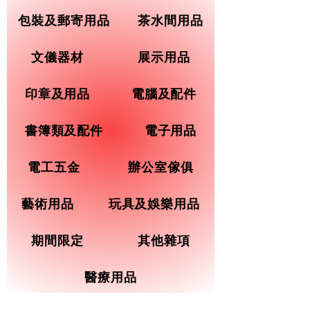
包裝及郵寄用品
茶水間用品
文儀器材
展示用品
印章及用品
電腦及配件
書簿類及配件
電子用品
電工五金
辦公室傢俱
藝術用品
玩具及娛樂用品
期間限定
其他雜項
醫療用品