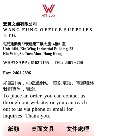
宏豐文儀有限公司
W A N G F U N G O F F I C E S U P P L I E S
L T D.
屯門建榮街33號建榮工業大廈14樓01室
Unit 1401, Kin Wing Industrial Building, 33
Kin Wing St, Tuen Mun, Hong Kong
WHATSAPP : 6162 7155​ TEL: 2461 6700
Fax:
2461 2896
如需訂購，可透過網站，或以電話、電郵聯絡
我們查詢，
謝謝。
To place an order, you can contact us
through our website, or you can reach
out to us via phone or email for
inquiries. Thank you.
紙類
桌面文具
文件處理