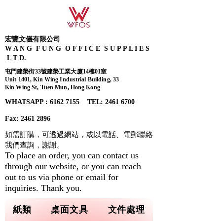
宏豐文儀有限公司
W A N G F U N G O F F I C E S U P P L I E S
L T D.
屯門建榮街33號建榮工業大廈14樓01室
Unit 1401, Kin Wing Industrial Building, 33
Kin Wing St, Tuen Mun, Hong Kong
WHATSAPP : 6162 7155​ TEL: 2461 6700
Fax:
2461 2896
如需訂購，可透過網站，或以電話、電郵聯絡
我們查詢，
謝謝。
To place an order, you can contact us
through our website, or you can reach
out to us via phone or email for
inquiries. Thank you.
紙類
桌面文具
文件處理