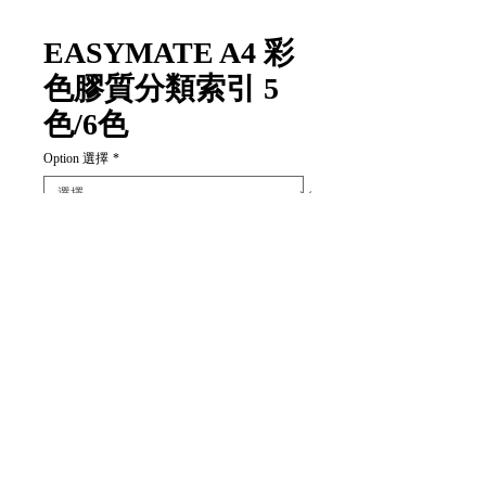
EASYMATE A4 彩
色膠質分類索引 5
色/6色
Option 選擇
*
數量
*
新增至購物車
Item Code:
(5色)005A-P
(6色)006A-P