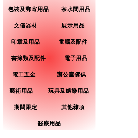
包裝及郵寄用品
茶水間用品
文儀器材
展示用品
印章及用品
電腦及配件
書簿類及配件
電子用品
電工五金
辦公室傢俱
藝術用品
玩具及娛樂用品
期間限定
其他雜項
醫療用品