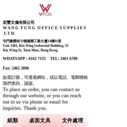
宏豐文儀有限公司
W A N G F U N G O F F I C E S U P P L I E S
L T D.
屯門建榮街33號建榮工業大廈14樓01室
Unit 1401, Kin Wing Industrial Building, 33
Kin Wing St, Tuen Mun, Hong Kong
WHATSAPP : 6162 7155​ TEL: 2461 6700
Fax:
2461 2896
如需訂購，可透過網站，或以電話、電郵聯絡
我們查詢，
謝謝。
To place an order, you can contact us
through our website, or you can reach
out to us via phone or email for
inquiries. Thank you.
紙類
桌面文具
文件處理