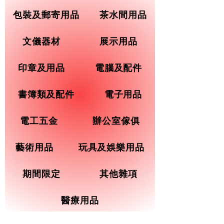
包裝及郵寄用品
茶水間用品
文儀器材
展示用品
印章及用品
電腦及配件
書簿類及配件
電子用品
電工五金
辦公室傢俱
藝術用品
玩具及娛樂用品
期間限定
其他雜項
醫療用品