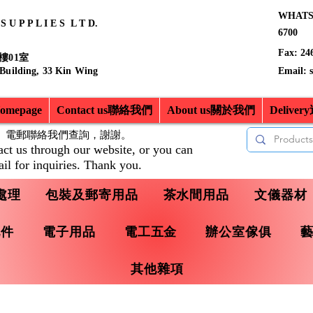
WHATSA
 U P P L I E S L T D.
6700
Fax: 24
樓01室
 Building, 33 Kin Wing
Email:
mepage
Contact us聯絡我們
About us關於我們
Delive
、電郵聯絡我們查詢，
謝謝。
act us through our website, or you can
il for inquiries. Thank you.
處理
包裝及郵寄用品
茶水間用品
文儀器材
配件
電子用品
電工五金
辦公室傢俱
其他雜項