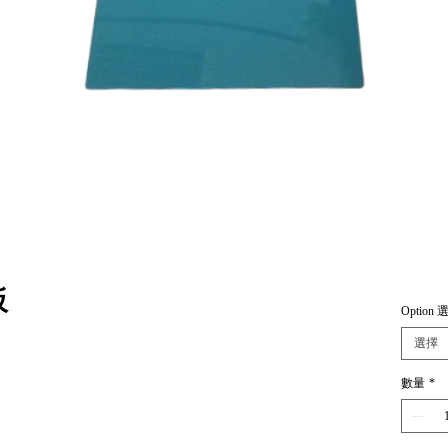
板
Option 
選擇
數量
*