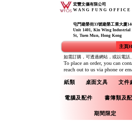
宏豐文儀有限公司
W A N G F U N G O F F I C E S
屯門建榮街33號建榮工業大廈14
Unit 1401, Kin Wing Industrial
St, Tuen Mun, Hong Kong
主頁Ho
如需訂購，可透過網站，或以電話
To place an order, you can cont
reach out to us via phone or ema
紙類
桌面文具
文件
電腦及配件
書簿類及
期間限定