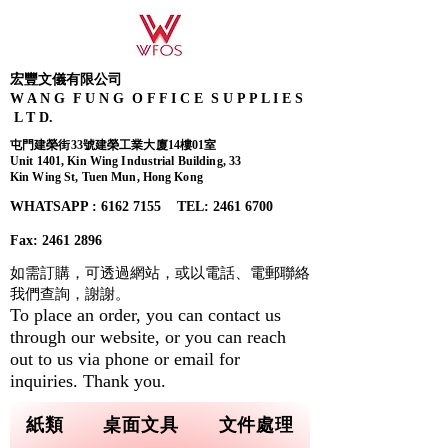
宏豐文儀有限公司
W A N G F U N G O F F I C E S U P P L I E S
L T D.
屯門建榮街33號建榮工業大廈14樓01室
Unit 1401, Kin Wing Industrial Building, 33
Kin Wing St, Tuen Mun, Hong Kong
WHATSAPP : 6162 7155​ TEL: 2461 6700
Fax:
2461 2896
如需訂購，可透過網站，或以電話、電郵聯絡
我們查詢，
謝謝。
To place an order, you can contact us
through our website, or you can reach
out to us via phone or email for
inquiries. Thank you.
紙類
桌面文具
文件處理