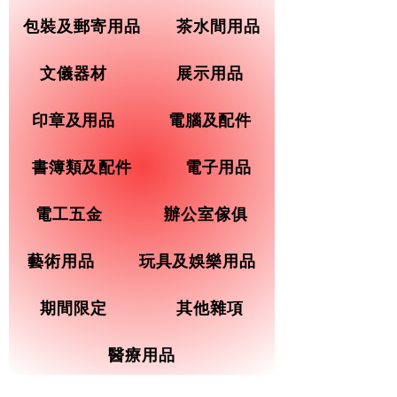
包裝及郵寄用品
茶水間用品
文儀器材
展示用品
印章及用品
電腦及配件
書簿類及配件
電子用品
電工五金
辦公室傢俱
藝術用品
玩具及娛樂用品
期間限定
其他雜項
醫療用品