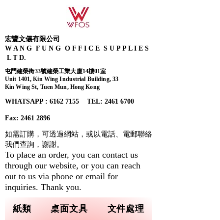
宏豐文儀有限公司
W A N G F U N G O F F I C E S U P P L I E S
L T D.
屯門建榮街33號建榮工業大廈14樓01室
Unit 1401, Kin Wing Industrial Building, 33
Kin Wing St, Tuen Mun, Hong Kong
WHATSAPP : 6162 7155​ TEL: 2461 6700
Fax:
2461 2896
如需訂購，可透過網站，或以電話、電郵聯絡
我們查詢，
謝謝。
To place an order, you can contact us
through our website, or you can reach
out to us via phone or email for
inquiries. Thank you.
紙類
桌面文具
文件處理