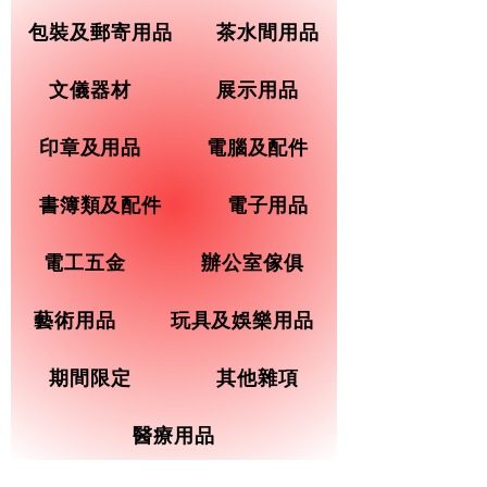
包裝及郵寄用品
茶水間用品
文儀器材
展示用品
印章及用品
電腦及配件
書簿類及配件
電子用品
電工五金
辦公室傢俱
藝術用品
玩具及娛樂用品
期間限定
其他雜項
醫療用品