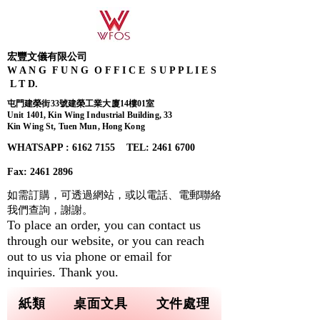
宏豐文儀有限公司
W A N G F U N G O F F I C E S U P P L I E S
L T D.
屯門建榮街33號建榮工業大廈14樓01室
Unit 1401, Kin Wing Industrial Building, 33
Kin Wing St, Tuen Mun, Hong Kong
WHATSAPP : 6162 7155​ TEL: 2461 6700
Fax:
2461 2896
如需訂購，可透過網站，或以電話、電郵聯絡
我們查詢，
謝謝。
To place an order, you can contact us
through our website, or you can reach
out to us via phone or email for
inquiries. Thank you.
紙類
桌面文具
文件處理