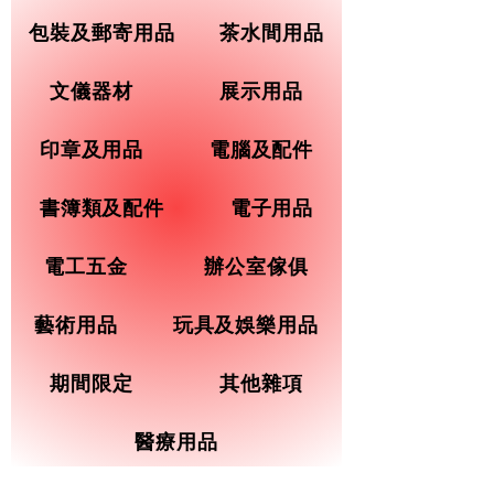
包裝及郵寄用品
茶水間用品
文儀器材
展示用品
印章及用品
電腦及配件
書簿類及配件
電子用品
電工五金
辦公室傢俱
藝術用品
玩具及娛樂用品
期間限定
其他雜項
醫療用品