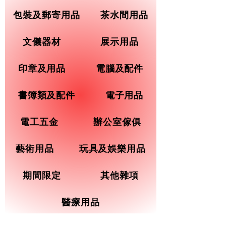
包裝及郵寄用品
茶水間用品
文儀器材
展示用品
印章及用品
電腦及配件
書簿類及配件
電子用品
電工五金
辦公室傢俱
藝術用品
玩具及娛樂用品
期間限定
其他雜項
醫療用品