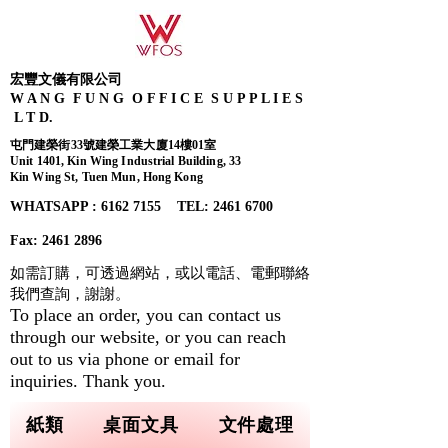
宏豐文儀有限公司
W A N G F U N G O F F I C E S U P P L I E S
L T D.
屯門建榮街33號建榮工業大廈14樓01室
Unit 1401, Kin Wing Industrial Building, 33
Kin Wing St, Tuen Mun, Hong Kong
WHATSAPP : 6162 7155​ TEL: 2461 6700
Fax:
2461 2896
如需訂購，可透過網站，或以電話、電郵聯絡
我們查詢，
謝謝。
To place an order, you can contact us
through our website, or you can reach
out to us via phone or email for
inquiries. Thank you.
紙類
桌面文具
文件處理