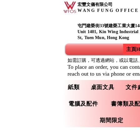
宏豐文儀有限公司
W A N G F U N G O F F I C E S
屯門建榮街33號建榮工業大廈14
Unit 1401, Kin Wing Industrial
St, Tuen Mun, Hong Kong
主頁Ho
如需訂購，可透過網站，或以電話
To place an order, you can cont
reach out to us via phone or ema
紙類
桌面文具
文件
電腦及配件
書簿類及
期間限定