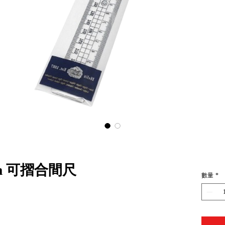
30cm 可摺合間尺
數量
*