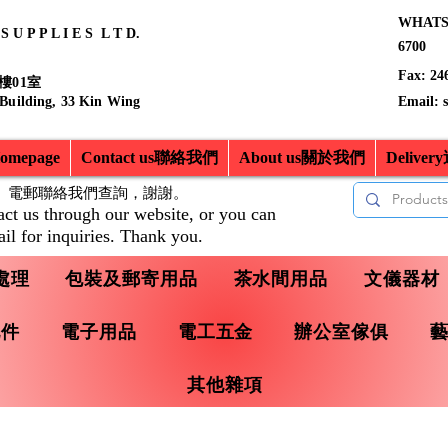
WHATSA
 U P P L I E S L T D.
6700
Fax: 24
樓01室
 Building, 33 Kin Wing
Email:
mepage
Contact us聯絡我們
About us關於我們
Delive
、電郵聯絡我們查詢，
謝謝。
act us through our website, or you can
il for inquiries. Thank you.
處理
包裝及郵寄用品
茶水間用品
文儀器材
配件
電子用品
電工五金
辦公室傢俱
其他雜項