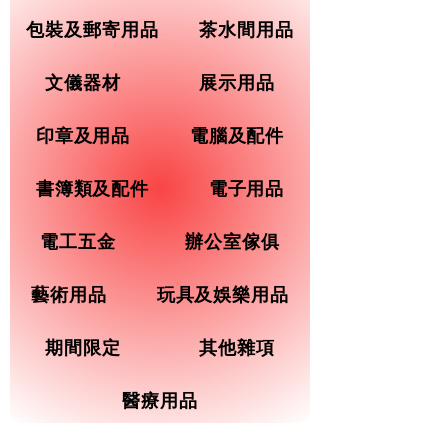
包裝及郵寄用品
茶水間用品
文儀器材
展示用品
印章及用品
電腦及配件
書簿類及配件
電子用品
電工五金
辦公室傢俱
藝術用品
玩具及娛樂用品
期間限定
其他雜項
醫療用品