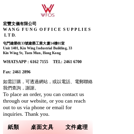
宏豐文儀有限公司
W A N G F U N G O F F I C E S U P P L I E S
L T D.
屯門建榮街33號建榮工業大廈14樓01室
Unit 1401, Kin Wing Industrial Building, 33
Kin Wing St, Tuen Mun, Hong Kong
WHATSAPP : 6162 7155​ TEL: 2461 6700
Fax:
2461 2896
如需訂購，可透過網站，或以電話、電郵聯絡
我們查詢，
謝謝。
To place an order, you can contact us
through our website, or you can reach
out to us via phone or email for
inquiries. Thank you.
紙類
桌面文具
文件處理