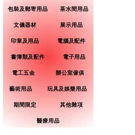
包裝及郵寄用品
茶水間用品
文儀器材
展示用品
印章及用品
電腦及配件
書簿類及配件
電子用品
電工五金
辦公室傢俱
藝術用品
玩具及娛樂用品
期間限定
其他雜項
醫療用品