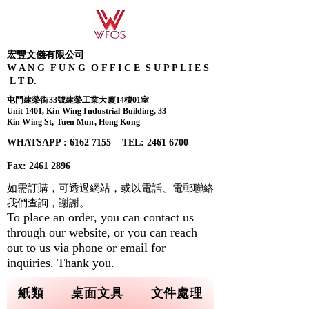
宏豐文儀有限公司
W A N G F U N G O F F I C E S U P P L I E S
L T D.
屯門建榮街33號建榮工業大廈14樓01室
Unit 1401, Kin Wing Industrial Building, 33
Kin Wing St, Tuen Mun, Hong Kong
WHATSAPP : 6162 7155​ TEL: 2461 6700
Fax:
2461 2896
如需訂購，可透過網站，或以電話、電郵聯絡
我們查詢，
謝謝。
To place an order, you can contact us
through our website, or you can reach
out to us via phone or email for
inquiries. Thank you.
紙類
桌面文具
文件處理