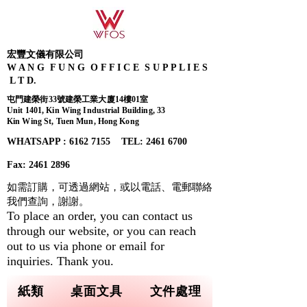
宏豐文儀有限公司
W A N G F U N G O F F I C E S U P P L I E S
L T D.
屯門建榮街33號建榮工業大廈14樓01室
Unit 1401, Kin Wing Industrial Building, 33
Kin Wing St, Tuen Mun, Hong Kong
WHATSAPP : 6162 7155​ TEL: 2461 6700
Fax:
2461 2896
如需訂購，可透過網站，或以電話、電郵聯絡
我們查詢，
謝謝。
To place an order, you can contact us
through our website, or you can reach
out to us via phone or email for
inquiries. Thank you.
紙類
桌面文具
文件處理