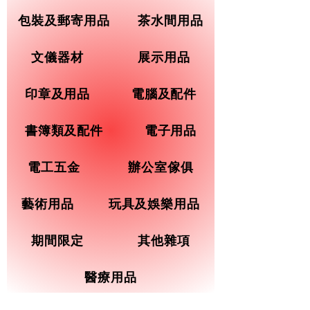
包裝及郵寄用品
茶水間用品
文儀器材
展示用品
印章及用品
電腦及配件
書簿類及配件
電子用品
電工五金
辦公室傢俱
藝術用品
玩具及娛樂用品
期間限定
其他雜項
醫療用品