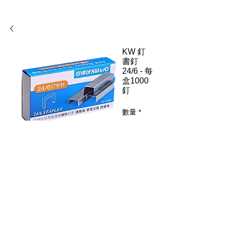
KW 釘
書釘
24/6 - 每
盒1000
釘
數量
*
新增至購物車
Item
Code:
0246