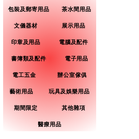
包裝及郵寄用品
茶水間用品
文儀器材
展示用品
印章及用品
電腦及配件
書簿類及配件
電子用品
電工五金
辦公室傢俱
藝術用品
玩具及娛樂用品
期間限定
其他雜項
醫療用品