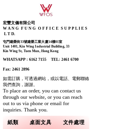
宏豐文儀有限公司
W A N G F U N G O F F I C E S U P P L I E S
L T D.
屯門建榮街33號建榮工業大廈14樓01室
Unit 1401, Kin Wing Industrial Building, 33
Kin Wing St, Tuen Mun, Hong Kong
WHATSAPP : 6162 7155​ TEL: 2461 6700
Fax:
2461 2896
如需訂購，可透過網站，或以電話、電郵聯絡
我們查詢，
謝謝。
To place an order, you can contact us
through our website, or you can reach
out to us via phone or email for
inquiries. Thank you.
紙類
桌面文具
文件處理