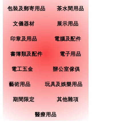
包裝及郵寄用品
茶水間用品
文儀器材
展示用品
印章及用品
電腦及配件
書簿類及配件
電子用品
電工五金
辦公室傢俱
藝術用品
玩具及娛樂用品
期間限定
其他雜項
醫療用品