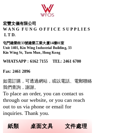
宏豐文儀有限公司
W A N G F U N G O F F I C E S U P P L I E S
L T D.
屯門建榮街33號建榮工業大廈14樓01室
Unit 1401, Kin Wing Industrial Building, 33
Kin Wing St, Tuen Mun, Hong Kong
WHATSAPP : 6162 7155​ TEL: 2461 6700
Fax:
2461 2896
如需訂購，可透過網站，或以電話、電郵聯絡
我們查詢，
謝謝。
To place an order, you can contact us
through our website, or you can reach
out to us via phone or email for
inquiries. Thank you.
紙類
桌面文具
文件處理