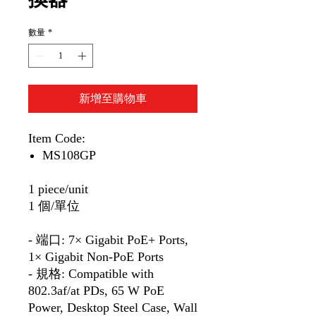
數量
*
新增至購物車
Item Code:
MS108GP
1 piece/unit
1 個/單位
- 端口: 7× Gigabit PoE+ Ports,
1× Gigabit Non-PoE Ports
- 規格: Compatible with
802.3af/at PDs, 65 W PoE
Power, Desktop Steel Case, Wall