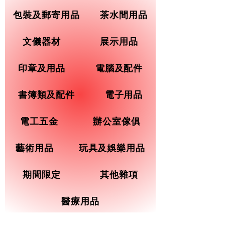
包裝及郵寄用品
茶水間用品
文儀器材
展示用品
印章及用品
電腦及配件
書簿類及配件
電子用品
電工五金
辦公室傢俱
藝術用品
玩具及娛樂用品
期間限定
其他雜項
醫療用品