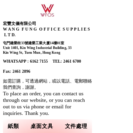
宏豐文儀有限公司
W A N G F U N G O F F I C E S U P P L I E S
L T D.
屯門建榮街33號建榮工業大廈14樓01室
Unit 1401, Kin Wing Industrial Building, 33
Kin Wing St, Tuen Mun, Hong Kong
WHATSAPP : 6162 7155​ TEL: 2461 6700
Fax:
2461 2896
如需訂購，可透過網站，或以電話、電郵聯絡
我們查詢，
謝謝。
To place an order, you can contact us
through our website, or you can reach
out to us via phone or email for
inquiries. Thank you.
紙類
桌面文具
文件處理