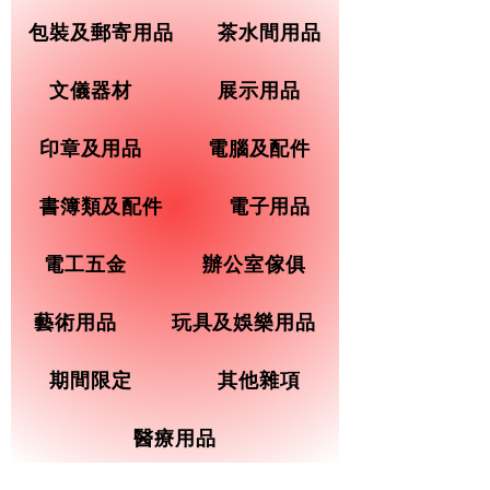
包裝及郵寄用品
茶水間用品
文儀器材
展示用品
印章及用品
電腦及配件
書簿類及配件
電子用品
電工五金
辦公室傢俱
藝術用品
玩具及娛樂用品
期間限定
其他雜項
醫療用品