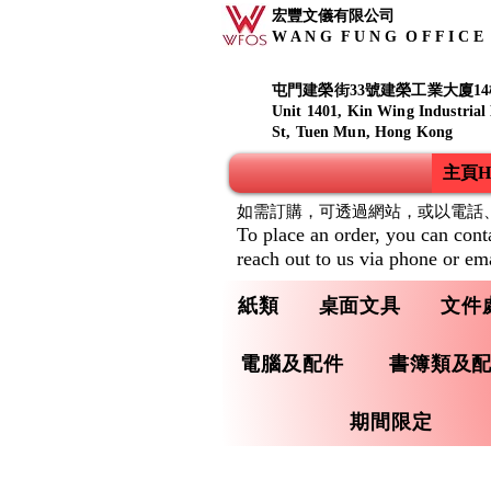
宏豐文儀有限公司
W A N G F U N G O F F I C E S
屯門建榮街33號建榮工業大廈14
Unit 1401, Kin Wing Industrial
St, Tuen Mun, Hong Kong
主頁Ho
如需訂購，可透過網站，或以電話
To place an order, you can cont
reach out to us via phone or ema
紙類
桌面文具
文件
電腦及配件
書簿類及
期間限定