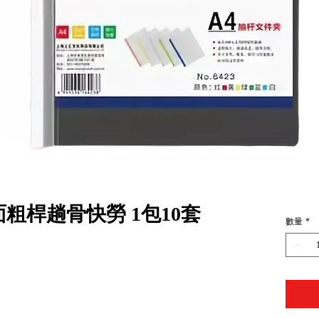
透明面粗桿趟骨快勞 1包10套
數量
*