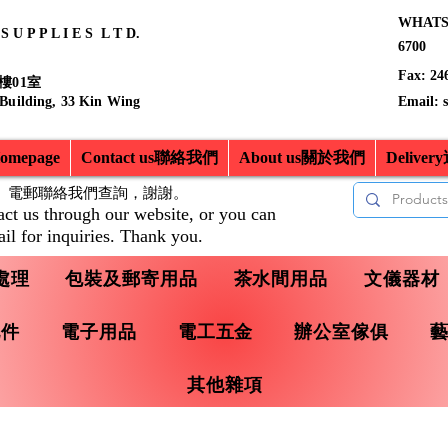
WHATSA
 U P P L I E S L T D.
6700
Fax: 24
樓01室
 Building, 33 Kin Wing
Email:
mepage
Contact us聯絡我們
About us關於我們
Delive
、電郵聯絡我們查詢，
謝謝。
act us through our website, or you can
il for inquiries. Thank you.
處理
包裝及郵寄用品
茶水間用品
文儀器材
配件
電子用品
電工五金
辦公室傢俱
其他雜項