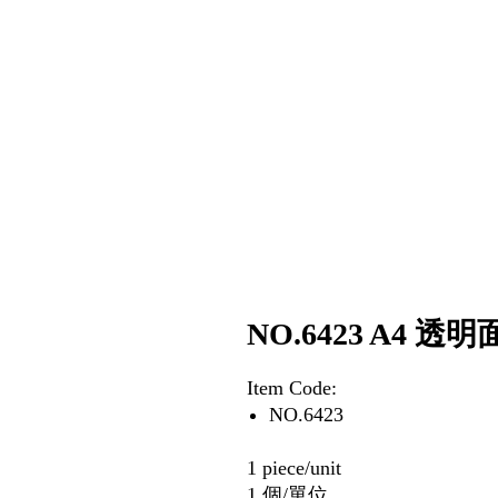
NO.6423 A4 
Item Code:
NO.6423
1 piece/unit
1 個/單位