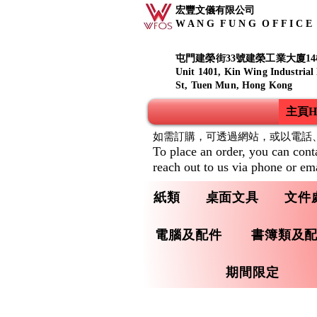
宏豐文儀有限公司
W A N G F U N G O F F I C E S
屯門建榮街33號建榮工業大廈14
Unit 1401, Kin Wing Industrial
St, Tuen Mun, Hong Kong
主頁Ho
如需訂購，可透過網站，或以電話
To place an order, you can cont
reach out to us via phone or ema
紙類
桌面文具
文件
電腦及配件
書簿類及
期間限定