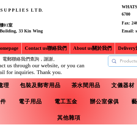
WHATSA
 U P P L I E S L T D.
6700
Fax: 24
樓01室
 Building, 33 Kin Wing
Email:
mepage
Contact us聯絡我們
About us關於我們
Delive
、電郵聯絡我們查詢，
謝謝。
act us through our website, or you can
il for inquiries. Thank you.
處理
包裝及郵寄用品
茶水間用品
文儀器材
配件
電子用品
電工五金
辦公室傢俱
其他雜項