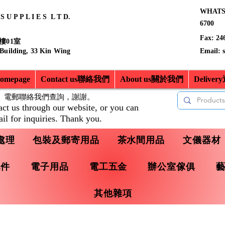
WHATSA
 U P P L I E S L T D.
6700
Fax: 24
樓01室
 Building, 33 Kin Wing
Email:
mepage
Contact us聯絡我們
About us關於我們
Delive
、電郵聯絡我們查詢，
謝謝。
act us through our website, or you can
il for inquiries. Thank you.
處理
包裝及郵寄用品
茶水間用品
文儀器材
配件
電子用品
電工五金
辦公室傢俱
其他雜項