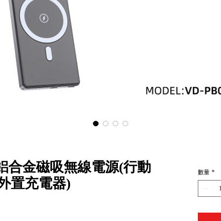
mah 鋁合金磁吸無線電源(行動
數量
*
/外置充電器)