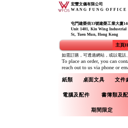
宏豐文儀有限公司
W A N G F U N G O F F I C E S
屯門建榮街33號建榮工業大廈14
Unit 1401, Kin Wing Industrial
St, Tuen Mun, Hong Kong
主頁Ho
如需訂購，可透過網站，或以電話
To place an order, you can cont
reach out to us via phone or ema
紙類
桌面文具
文件
電腦及配件
書簿類及
期間限定