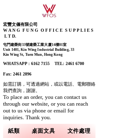
宏豐文儀有限公司
W A N G F U N G O F F I C E S U P P L I E S
L T D.
屯門建榮街33號建榮工業大廈14樓01室
Unit 1401, Kin Wing Industrial Building, 33
Kin Wing St, Tuen Mun, Hong Kong
WHATSAPP : 6162 7155​ TEL: 2461 6700
Fax:
2461 2896
如需訂購，可透過網站，或以電話、電郵聯絡
我們查詢，
謝謝。
To place an order, you can contact us
through our website, or you can reach
out to us via phone or email for
inquiries. Thank you.
紙類
桌面文具
文件處理