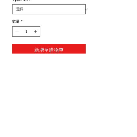
數量
*
新增至購物車
Item Code:
(HB)C255-HB
(H)C255-2H
(2B)C255-2B
(3B)C255-3B
(4B)C255-4B
1 tube/unit
1 筒/單位