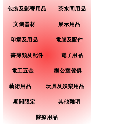
包裝及郵寄用品
茶水間用品
文儀器材
展示用品
印章及用品
電腦及配件
書簿類及配件
電子用品
電工五金
辦公室傢俱
藝術用品
玩具及娛樂用品
期間限定
其他雜項
醫療用品