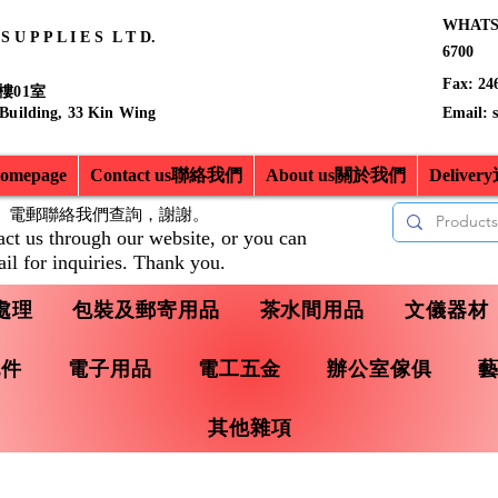
WHATSA
 U P P L I E S L T D.
6700
Fax: 24
樓01室
 Building, 33 Kin Wing
Email:
mepage
Contact us聯絡我們
About us關於我們
Delive
、電郵聯絡我們查詢，
謝謝。
act us through our website, or you can
il for inquiries. Thank you.
處理
包裝及郵寄用品
茶水間用品
文儀器材
配件
電子用品
電工五金
辦公室傢俱
其他雜項