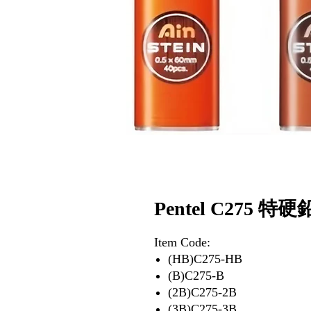
Pentel C275 特
Item Code:
(HB)C275-HB
(B)C275-B
(2B)C275-2B
(3B)C275-3B