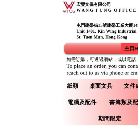
宏豐文儀有限公司
W A N G F U N G O F F I C E S
屯門建榮街33號建榮工業大廈14
Unit 1401, Kin Wing Industrial
St, Tuen Mun, Hong Kong
主頁Ho
如需訂購，可透過網站，或以電話
To place an order, you can cont
reach out to us via phone or ema
紙類
桌面文具
文件
電腦及配件
書簿類及
期間限定