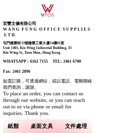
宏豐文儀有限公司
W A N G F U N G O F F I C E S U P P L I E S
L T D.
屯門建榮街33號建榮工業大廈14樓01室
Unit 1401, Kin Wing Industrial Building, 33
Kin Wing St, Tuen Mun, Hong Kong
WHATSAPP : 6162 7155​ TEL: 2461 6700
Fax:
2461 2896
如需訂購，可透過網站，或以電話、電郵聯絡
我們查詢，
謝謝。
To place an order, you can contact us
through our website, or you can reach
out to us via phone or email for
inquiries. Thank you.
紙類
桌面文具
文件處理