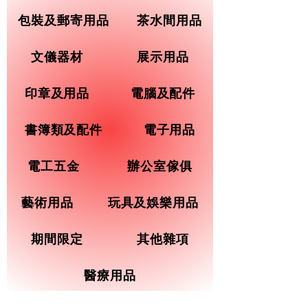
包裝及郵寄用品
茶水間用品
文儀器材
展示用品
印章及用品
電腦及配件
書簿類及配件
電子用品
電工五金
辦公室傢俱
藝術用品
玩具及娛樂用品
期間限定
其他雜項
醫療用品