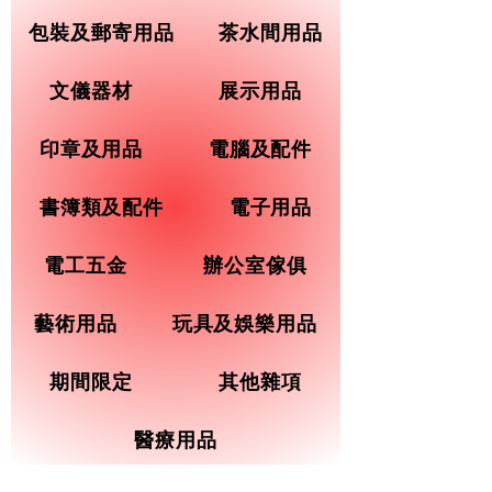
包裝及郵寄用品
茶水間用品
文儀器材
展示用品
印章及用品
電腦及配件
書簿類及配件
電子用品
電工五金
辦公室傢俱
藝術用品
玩具及娛樂用品
期間限定
其他雜項
醫療用品