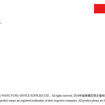
L
L
24 by WANG FUNG OFFICE SUPPLIES LTD. . All rights reserved. 2024年版權屬
product names are registered trademarks of their respective companies. All product photos are f