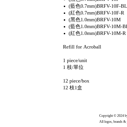
(藍色0.7mm)BRFV-10F-B
(紅色0.7mm)BRFV-10F-R
(黑色1.0mm)BRFV-10M
(藍色1.0mm)BRFV-10M-B
(紅色1.0mm)BRFV-10M-R
Refill for Acroball
1 piece/unit
1 枝/單位
12 piece/box
12 枝1盒
Copyright © 20
All logos, brands & 