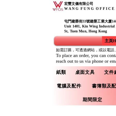
宏豐文儀有限公司
W A N G F U N G O F F I C E S
屯門建榮街33號建榮工業大廈14
Unit 1401, Kin Wing Industrial
St, Tuen Mun, Hong Kong
主頁Ho
如需訂購，可透過網站，或以電話
To place an order, you can cont
reach out to us via phone or ema
紙類
桌面文具
文件
電腦及配件
書簿類及
期間限定