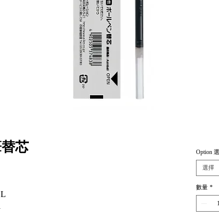
子筆替芯
Option 
選擇
數量
*
BL
R