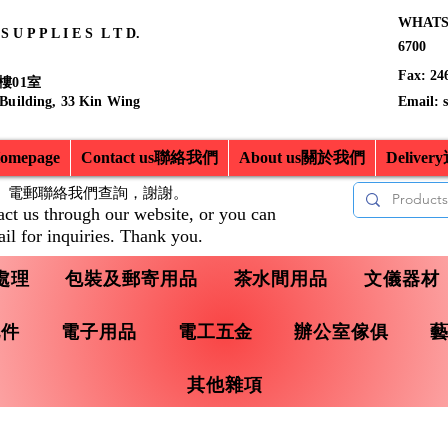
WHATSA
 U P P L I E S L T D.
6700
Fax: 24
樓01室
 Building, 33 Kin Wing
Email:
mepage
Contact us聯絡我們
About us關於我們
Delive
、電郵聯絡我們查詢，
謝謝。
act us through our website, or you can
il for inquiries. Thank you.
處理
包裝及郵寄用品
茶水間用品
文儀器材
配件
電子用品
電工五金
辦公室傢俱
其他雜項