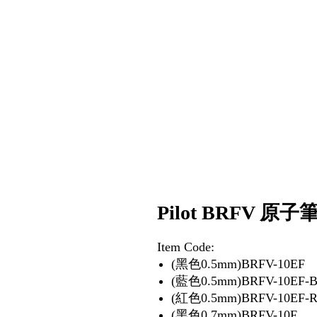
Pilot BRFV 原
Item Code:
(黑色0.5mm)BRFV-10EF
(藍色0.5mm)BRFV-10EF-
(紅色0.5mm)BRFV-10EF-
(黑色0.7mm)BRFV-10F