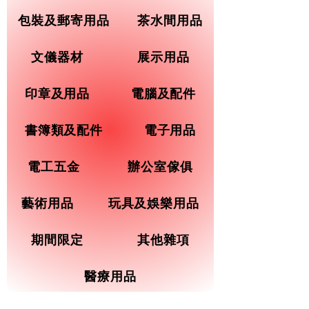
包裝及郵寄用品
茶水間用品
文儀器材
展示用品
印章及用品
電腦及配件
書簿類及配件
電子用品
電工五金
辦公室傢俱
藝術用品
玩具及娛樂用品
期間限定
其他雜項
醫療用品