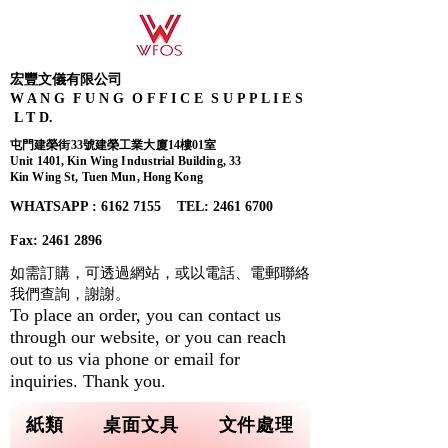
宏豐文儀有限公司
W A N G F U N G O F F I C E S U P P L I E S
L T D.
屯門建榮街33號建榮工業大廈14樓01室
Unit 1401, Kin Wing Industrial Building, 33
Kin Wing St, Tuen Mun, Hong Kong
WHATSAPP : 6162 7155​ TEL: 2461 6700
Fax:
2461 2896
如需訂購，可透過網站，或以電話、電郵聯絡
我們查詢，
謝謝。
To place an order, you can contact us
through our website, or you can reach
out to us via phone or email for
inquiries. Thank you.
紙類
桌面文具
文件處理