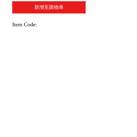
新增至購物車
Item Code:
(藍色)SGR8SLBL
(深綠色)SGR8SLEG
(橙色)SGR8SLO
(黃色)SGR8SLY
(紫色)SGR8SLPU
(紅色)SGR8SLR
1 piece/unit
1 枝/單位
10 piece/box
10 枝1盒