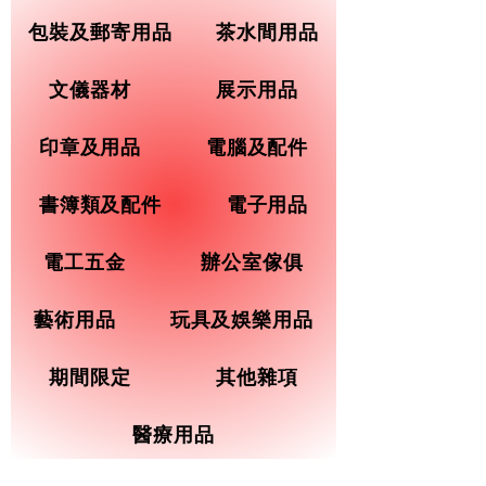
包裝及郵寄用品
茶水間用品
文儀器材
展示用品
印章及用品
電腦及配件
書簿類及配件
電子用品
電工五金
辦公室傢俱
藝術用品
玩具及娛樂用品
期間限定
其他雜項
醫療用品