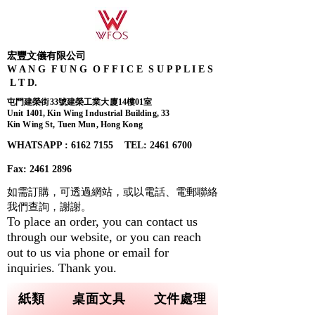
宏豐文儀有限公司
W A N G F U N G O F F I C E S U P P L I E S
L T D.
屯門建榮街33號建榮工業大廈14樓01室
Unit 1401, Kin Wing Industrial Building, 33
Kin Wing St, Tuen Mun, Hong Kong
WHATSAPP : 6162 7155​ TEL: 2461 6700
Fax:
2461 2896
如需訂購，可透過網站，或以電話、電郵聯絡
我們查詢，
謝謝。
To place an order, you can contact us
through our website, or you can reach
out to us via phone or email for
inquiries. Thank you.
紙類
桌面文具
文件處理