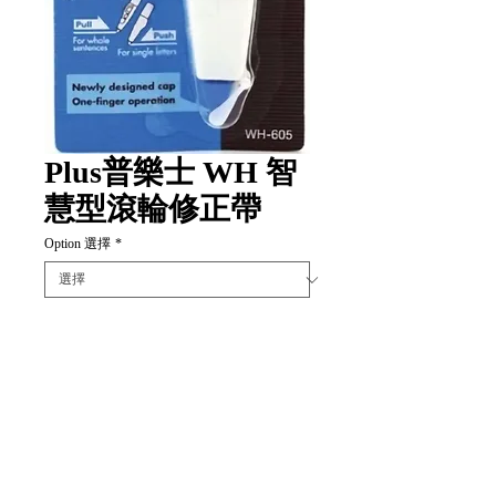
Plus普樂士 WH 智
慧型滾輪修正帶
Option 選擇
*
數量
*
新增至購物車
Item Code: