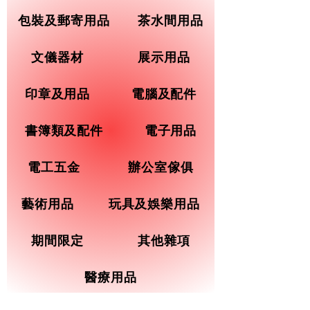
包裝及郵寄用品
茶水間用品
文儀器材
展示用品
印章及用品
電腦及配件
書簿類及配件
電子用品
電工五金
辦公室傢俱
藝術用品
玩具及娛樂用品
期間限定
其他雜項
醫療用品