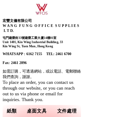
宏豐文儀有限公司
W A N G F U N G O F F I C E S U P P L I E S
L T D.
屯門建榮街33號建榮工業大廈14樓01室
Unit 1401, Kin Wing Industrial Building, 33
Kin Wing St, Tuen Mun, Hong Kong
WHATSAPP : 6162 7155​ TEL: 2461 6700
Fax:
2461 2896
如需訂購，可透過網站，或以電話、電郵聯絡
我們查詢，
謝謝。
To place an order, you can contact us
through our website, or you can reach
out to us via phone or email for
inquiries. Thank you.
紙類
桌面文具
文件處理