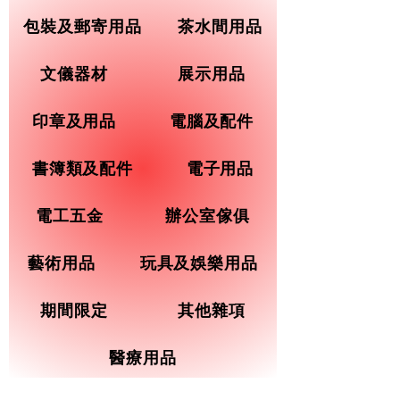
包裝及郵寄用品
茶水間用品
文儀器材
展示用品
印章及用品
電腦及配件
書簿類及配件
電子用品
電工五金
辦公室傢俱
藝術用品
玩具及娛樂用品
期間限定
其他雜項
醫療用品