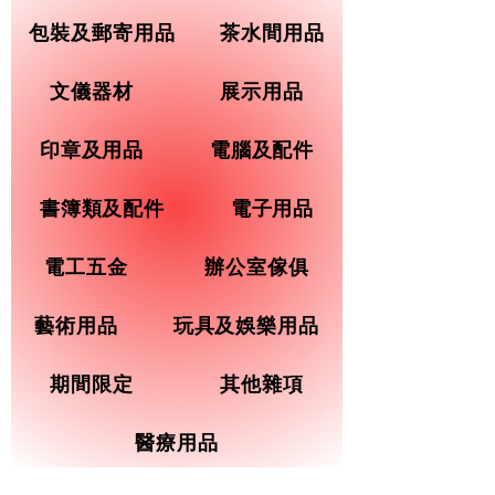
包裝及郵寄用品
茶水間用品
文儀器材
展示用品
印章及用品
電腦及配件
書簿類及配件
電子用品
電工五金
辦公室傢俱
藝術用品
玩具及娛樂用品
期間限定
其他雜項
醫療用品