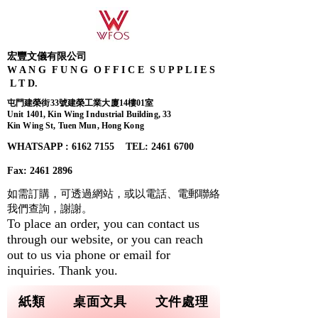
宏豐文儀有限公司
W A N G F U N G O F F I C E S U P P L I E S
L T D.
屯門建榮街33號建榮工業大廈14樓01室
Unit 1401, Kin Wing Industrial Building, 33
Kin Wing St, Tuen Mun, Hong Kong
WHATSAPP : 6162 7155​ TEL: 2461 6700
Fax:
2461 2896
如需訂購，可透過網站，或以電話、電郵聯絡
我們查詢，
謝謝。
To place an order, you can contact us
through our website, or you can reach
out to us via phone or email for
inquiries. Thank you.
紙類
桌面文具
文件處理