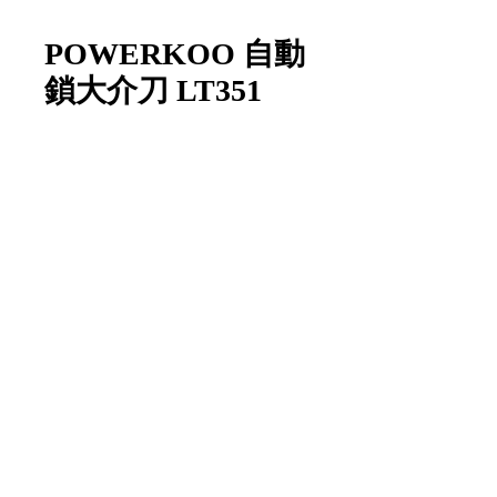
POWERKOO 自動
鎖大介刀 LT351
數量
*
新增至購物車
Item Code:
LT351
1 piece/unit
1 把/單位