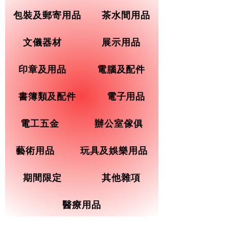
包裝及郵寄用品
茶水間用品
文儀器材
展示用品
印章及用品
電腦及配件
書簿類及配件
電子用品
電工五金
辦公室傢俱
藝術用品
玩具及娛樂用品
期間限定
其他雜項
醫療用品