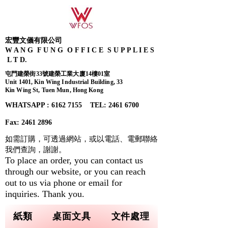
宏豐文儀有限公司
W A N G F U N G O F F I C E S U P P L I E S
L T D.
屯門建榮街33號建榮工業大廈14樓01室
Unit 1401, Kin Wing Industrial Building, 33
Kin Wing St, Tuen Mun, Hong Kong
WHATSAPP : 6162 7155​ TEL: 2461 6700
Fax:
2461 2896
如需訂購，可透過網站，或以電話、電郵聯絡
我們查詢，
謝謝。
To place an order, you can contact us
through our website, or you can reach
out to us via phone or email for
inquiries. Thank you.
紙類
桌面文具
文件處理