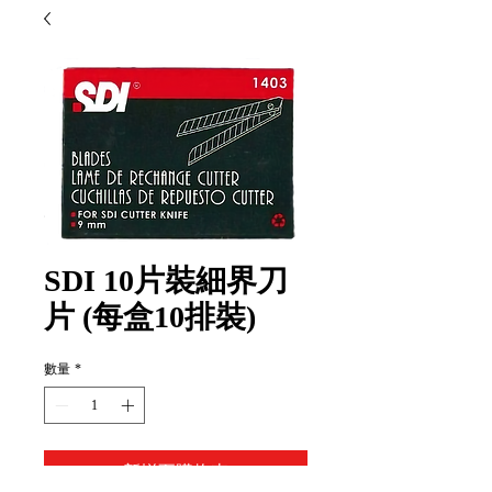
SDI 10片裝細界刀
片 (每盒10排裝)
數量
*
新增至購物車