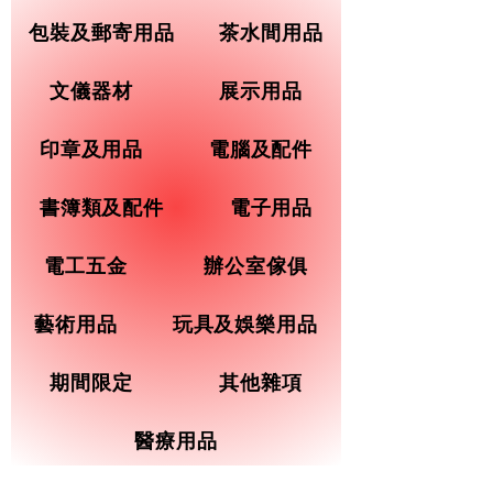
包裝及郵寄用品
茶水間用品
文儀器材
展示用品
印章及用品
電腦及配件
書簿類及配件
電子用品
電工五金
辦公室傢俱
藝術用品
玩具及娛樂用品
期間限定
其他雜項
醫療用品