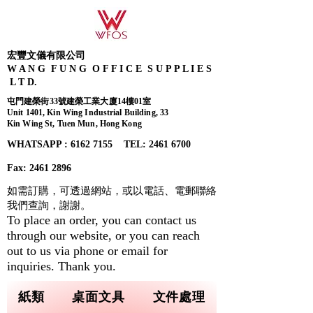
宏豐文儀有限公司
W A N G F U N G O F F I C E S U P P L I E S
L T D.
屯門建榮街33號建榮工業大廈14樓01室
Unit 1401, Kin Wing Industrial Building, 33
Kin Wing St, Tuen Mun, Hong Kong
WHATSAPP : 6162 7155​ TEL: 2461 6700
Fax:
2461 2896
如需訂購，可透過網站，或以電話、電郵聯絡
我們查詢，
謝謝。
To place an order, you can contact us
through our website, or you can reach
out to us via phone or email for
inquiries. Thank you.
紙類
桌面文具
文件處理